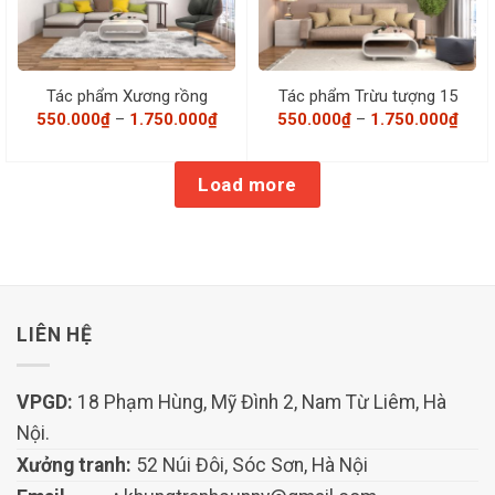
Tác phẩm Xương rồng
Tác phẩm Trừu tượng 15
Khoảng
Khoả
550.000
₫
–
1.750.000
₫
550.000
₫
–
1.750.000
₫
giá:
giá:
từ
từ
550.000₫
550.
đến
đến
Load more
1.750.000₫
1.75
LIÊN HỆ
VPGD:
18 Phạm Hùng, Mỹ Đình 2, Nam Từ Liêm, Hà
Nội.
Xưởng tranh:
52 Núi Đôi, Sóc Sơn, Hà Nội