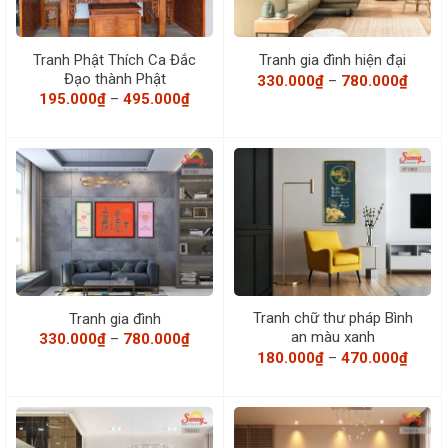
Tranh Phật Thích Ca Đắc
Tranh gia đình hiện đại
Đạo thành Phật
Khoả
330.000
₫
–
780.000
₫
giá:
Khoảng
195.000
₫
–
495.000
₫
từ
giá:
330.0
từ
đến
195.000₫
780.0
đến
495.000₫
Tranh chữ thư pháp Bình
Tranh gia đình
an màu xanh
Khoảng
330.000
₫
–
780.000
₫
giá:
Khoả
180.000
₫
–
470.000
₫
từ
giá:
330.000₫
từ
đến
180.0
780.000₫
đến
470.0