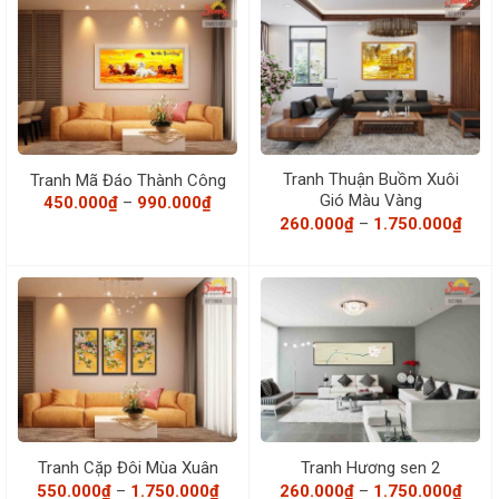
1.750.000₫
630.0
Tranh Thuận Buồm Xuôi
Tranh Mã Đáo Thành Công
Gió Màu Vàng
Khoảng
450.000
₫
–
990.000
₫
giá:
Khoả
260.000
₫
–
1.750.000
₫
từ
giá:
450.000₫
từ
đến
260.
990.000₫
đến
1.75
Tranh Cặp Đôi Mùa Xuân
Tranh Hương sen 2
Khoảng
Khoả
550.000
₫
–
1.750.000
₫
260.000
₫
–
1.750.000
₫