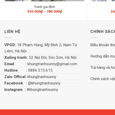
Tranh gia đình
Khoảng
330.000
₫
–
780.000
₫
26
giá:
từ
330.000₫
đến
780.000₫
LIÊN HỆ
CHÍNH SÁC
VPGD:
18 Phạm Hùng, Mỹ Đình 2, Nam Từ
Điều khoản th
Liêm, Hà Nội.
Hướng dẫn mu
Xưởng tranh:
52 Núi Đôi, Sóc Sơn, Hà Nội
Email :
khungtranhsunny@gmail.com
Trả hàng và ho
Hotline :
0886.515.615
Zalo Offical:
khungtranhsunny
Chính sách vậ
Facebook :
@khungtranhsunny
Instagram :
#khungtranhsunny