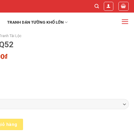
TRANH DÁN TƯỜNG KHỔ LỚN
Tranh Tài Lộc
TQ52
Khoảng
00
₫
giá:
từ
550.000₫
đến
1.750.000₫
iỏ hàng