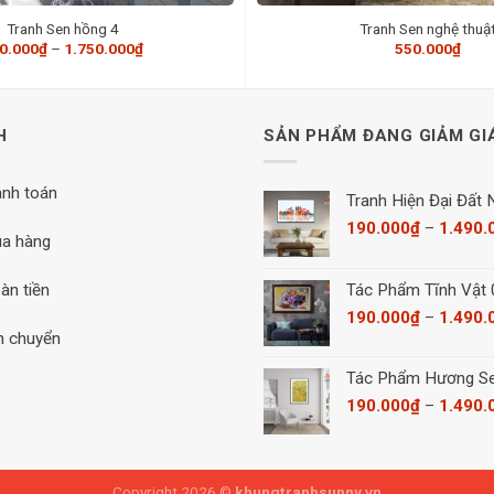
Tranh Sen hồng 4
Tranh Sen nghệ thuậ
Khoảng
0.000
₫
–
1.750.000
₫
550.000
₫
giá:
từ
260.000₫
đến
1.750.000₫
H
SẢN PHẨM ĐANG GIẢM GI
anh toán
Tranh Hiện Đại Đất
190.000
₫
–
1.490.
a hàng
àn tiền
Tác Phẩm Tĩnh Vật
190.000
₫
–
1.490.
n chuyển
Tác Phẩm Hương S
190.000
₫
–
1.490.
Copyright 2026 ©
khungtranhsunny.vn