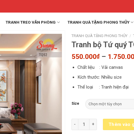
TRANH TREO VĂN PHÒNG
TRANH QUÀ TẶNG PHONG THỦY
TRANH QUÀ TẶNG PHONG THỦY
/
Tranh bộ Tứ quý 
550.000
–
1.750.0
₫
Chất liệu : Vải canvas
Kích thước: Nhiều size
Thể loại : Tranh hiện đại
Size
Tranh bộ Tứ quý TQ52 số lượng
Thêm vào g