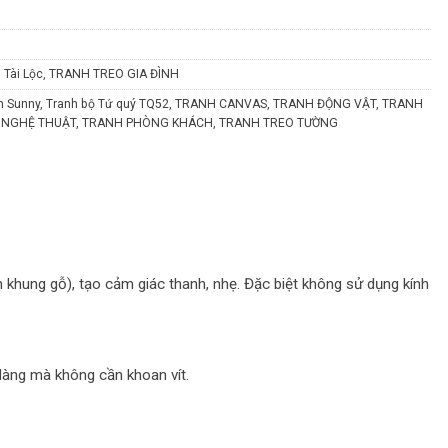
 Tài Lộc
,
TRANH TREO GIA ĐÌNH
h Sunny
,
Tranh bộ Tứ quý TQ52
,
TRANH CANVAS
,
TRANH ĐỘNG VẬT
,
TRANH
 NGHỆ THUẬT
,
TRANH PHÒNG KHÁCH
,
TRANH TREO TƯỜNG
n khung gỗ), tạo cảm giác thanh, nhẹ. Đặc biệt không sử dụng kính
 dàng mà không cần khoan vít.