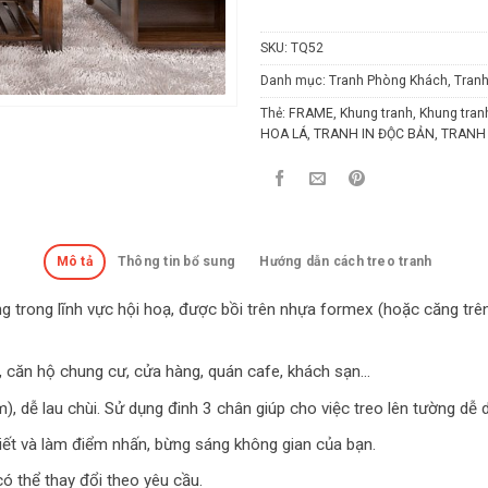
SKU:
TQ52
Danh mục:
Tranh Phòng Khách
,
Tranh
Thẻ:
FRAME
,
Khung tranh
,
Khung tran
HOA LÁ
,
TRANH IN ĐỘC BẢN
,
TRANH
Mô tả
Thông tin bổ sung
Hướng dẫn cách treo tranh
ùng trong lĩnh vực hội hoạ, được bồi trên nhựa formex (hoặc căng trê
, căn hộ chung cư, cửa hàng, quán cafe, khách sạn…
), dễ lau chùi. Sử dụng đinh 3 chân giúp cho việc treo lên tường dễ
tiết và làm điểm nhấn, bừng sáng không gian của bạn.
có thể thay đổi theo yêu cầu.