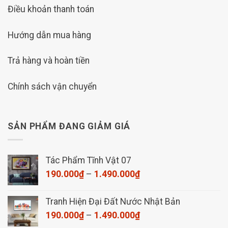
Điều khoản thanh toán
Hướng dẫn mua hàng
Trả hàng và hoàn tiền
Chính sách vận chuyển
SẢN PHẨM ĐANG GIẢM GIÁ
Tác Phẩm Tĩnh Vật 07
Khoảng
190.000
₫
–
1.490.000
₫
giá:
từ
Tranh Hiện Đại Đất Nước Nhật Bản
190.000₫
Khoảng
190.000
₫
–
1.490.000
₫
đến
giá: