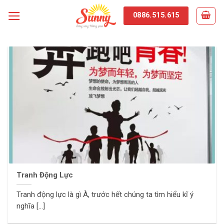
Skip
0886.515.615
to
content
Tranh Động Lực
Tranh động lực là gì À, trước hết chúng ta tìm hiểu kĩ ý
nghĩa [...]