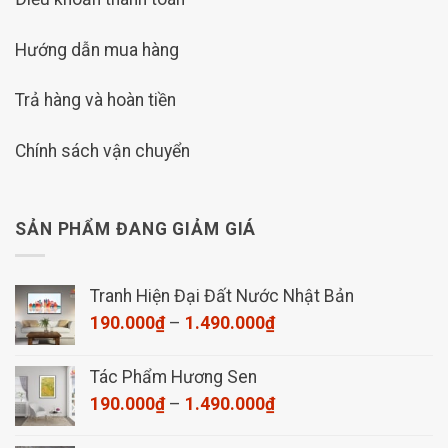
Hướng dẫn mua hàng
Trả hàng và hoàn tiền
Chính sách vận chuyển
SẢN PHẨM ĐANG GIẢM GIÁ
Tranh Hiện Đại Đất Nước Nhật Bản
Khoảng
190.000
₫
–
1.490.000
₫
giá:
từ
Tác Phẩm Hương Sen
190.000₫
Khoảng
190.000
₫
–
1.490.000
₫
đến
giá:
1.490.000₫