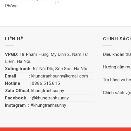
(9)
Phòng
LIÊN HỆ
CHÍNH SÁC
VPGD:
18 Phạm Hùng, Mỹ Đình 2, Nam Từ
Điều khoản th
Liêm, Hà Nội.
Hướng dẫn mu
Xưởng tranh:
52 Núi Đôi, Sóc Sơn, Hà Nội
Email :
khungtranhsunny@gmail.com
Trả hàng và ho
Hotline :
0886.515.615
Zalo Offical:
khungtranhsunny
Chính sách vậ
Facebook :
@khungtranhsunny
Instagram :
#khungtranhsunny