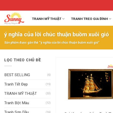
Skip
to
content
TRANH MỸ THUẬT
TRANH TREO GIA ĐÌNH
ý nghĩa của lời chúc thuận buồm xuôi gió
Sản phẩm được gắn thẻ “ý nghĩa của lời chúc thuận buồm xuôi gió”
LỌC THEO CHỦ ĐỀ
BEST SELLING
(6)
Tranh Tết Đẹp
(15)
TRANH MỸ THUẬT
(53)
Tranh Bột Màu
(12)
Tranh Sơn Dầu
(16)