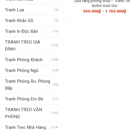
Quà tặng phong thủy – Tranh Th
Buồm Xuôi Gió
Tranh Lụa
(6)
K
550.000
₫
–
1.150.000
₫
gi
từ
Tranh Khắc Gỗ
(3)
5
đế
1.
Tranh In Độc Bản
(16)
TRANH TREO GIA
(155)
ĐÌNH
Tranh Phòng Khách
(148)
Tranh Phòng Ngủ
(64)
Tranh Phòng Ăn, Phòng
(30)
Bếp
Tranh Phòng Em Bé
(11)
TRANH TREO VĂN
(145)
PHÒNG
Tranh Treo Nhà Hàng
(124)