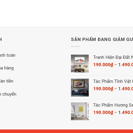
H
SẢN PHẨM ĐANG GIẢM GI
anh toán
Tranh Hiện Đại Đất
190.000
₫
–
1.490.
a hàng
àn tiền
Tác Phẩm Tĩnh Vật
190.000
₫
–
1.490.
n chuyển
Tác Phẩm Hương S
190.000
₫
–
1.490.