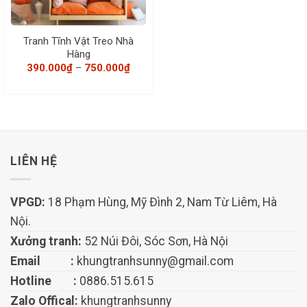
Tranh Tĩnh Vật Treo Nhà
Hàng
Khoảng
390.000
₫
–
750.000
₫
giá:
từ
390.000₫
đến
750.000₫
LIÊN HỆ
VPGD:
18 Phạm Hùng, Mỹ Đình 2, Nam Từ Liêm, Hà
Nội.
Xưởng tranh:
52 Núi Đôi, Sóc Sơn, Hà Nội
Email :
khungtranhsunny@gmail.com
Hotline :
0886.515.615
Zalo Offical:
khungtranhsunny