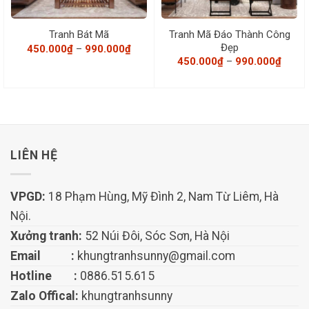
Tranh Mã Đáo Thành Công
Tranh Bát Mã
Đẹp
Khoảng
450.000
₫
–
990.000
₫
giá:
Khoả
450.000
₫
–
990.000
₫
từ
giá:
450.000₫
từ
đến
450.0
990.000₫
đến
990.0
LIÊN HỆ
VPGD:
18 Phạm Hùng, Mỹ Đình 2, Nam Từ Liêm, Hà
Nội.
Xưởng tranh:
52 Núi Đôi, Sóc Sơn, Hà Nội
Email :
khungtranhsunny@gmail.com
Hotline :
0886.515.615
Zalo Offical:
khungtranhsunny