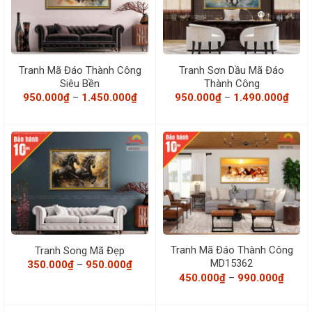
Tranh Mã Đáo Thành Công
Tranh Sơn Dầu Mã Đáo
Siêu Bền
Thành Công
Khoảng
Khoả
950.000
₫
–
1.450.000
₫
950.000
₫
–
1.490.000
₫
giá:
giá:
từ
từ
950.000₫
950.
đến
đến
1.450.000₫
1.49
Tranh Mã Đáo Thành Công
Tranh Song Mã Đẹp
MD15362
Khoảng
350.000
₫
–
950.000
₫
giá:
Khoả
450.000
₫
–
990.000
₫
từ
giá:
350.000₫
từ
đến
450.0