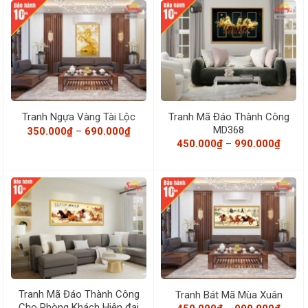
950.000₫
đến
990.0
Tranh Mã Đáo Thành Công
Tranh Ngựa Vàng Tài Lộc
MD368
Khoảng
350.000
₫
–
690.000
₫
giá:
Khoả
450.000
₫
–
990.000
₫
từ
giá:
350.000₫
từ
đến
450.0
690.000₫
đến
990.0
Tranh Mã Đáo Thành Công
Tranh Bát Mã Mùa Xuân
Cho Phòng Khách Hiện đại