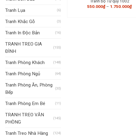
Tranh bộ Tứ quý 1002
K
550.000
₫
–
1.750.000
₫
Tranh Lụa
gi
(6)
từ
5
Tranh Khắc Gỗ
(3)
đế
1.
Tranh In Độc Bản
(16)
TRANH TREO GIA
(155)
ĐÌNH
Tranh Phòng Khách
(148)
Tranh Phòng Ngủ
(64)
Tranh Phòng Ăn, Phòng
(30)
Bếp
Tranh Phòng Em Bé
(11)
TRANH TREO VĂN
(145)
PHÒNG
Tranh Treo Nhà Hàng
(124)