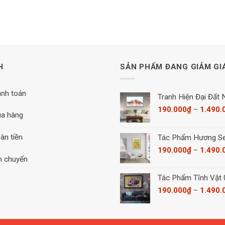
H
SẢN PHẨM ĐANG GIẢM GI
anh toán
Tranh Hiện Đại Đất
190.000
₫
–
1.490.
a hàng
àn tiền
Tác Phẩm Hương S
190.000
₫
–
1.490.
n chuyển
Tác Phẩm Tĩnh Vật
190.000
₫
–
1.490.