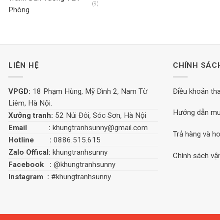
(9)
Phòng
LIÊN HỆ
CHÍNH SÁC
VPGD:
18 Phạm Hùng, Mỹ Đình 2, Nam Từ
Điều khoản th
Liêm, Hà Nội.
Hướng dẫn mu
Xưởng tranh:
52 Núi Đôi, Sóc Sơn, Hà Nội
Email :
khungtranhsunny@gmail.com
Trả hàng và ho
Hotline :
0886.515.615
Zalo Offical:
khungtranhsunny
Chính sách vậ
Facebook :
@khungtranhsunny
Instagram :
#khungtranhsunny