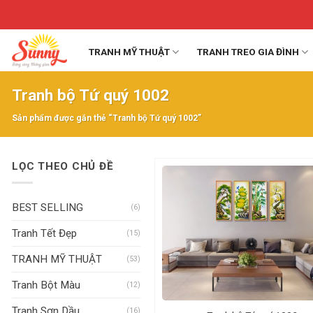
Skip
to
content
TRANH MỸ THUẬT
TRANH TREO GIA ĐÌNH
Tranh bộ Tứ quý 1002
Sản phẩm được gắn thẻ “Tranh bộ Tứ quý 1002”
LỌC THEO CHỦ ĐỀ
BEST SELLING
(6)
Tranh Tết Đẹp
(15)
TRANH MỸ THUẬT
(53)
Tranh Bột Màu
(12)
Tranh Sơn Dầu
(16)