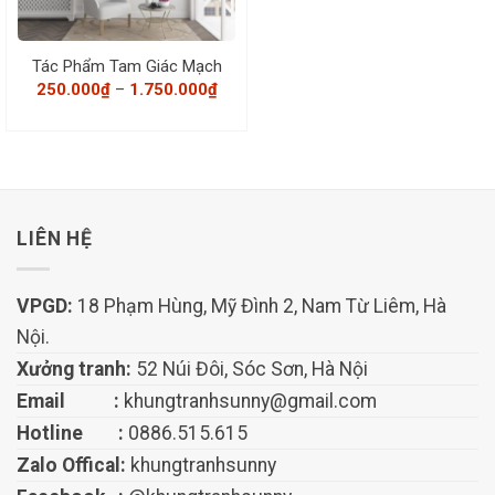
Tác Phẩm Tam Giác Mạch
Khoảng
250.000
₫
–
1.750.000
₫
giá:
từ
250.000₫
đến
1.750.000₫
LIÊN HỆ
VPGD:
18 Phạm Hùng, Mỹ Đình 2, Nam Từ Liêm, Hà
Nội.
Xưởng tranh:
52 Núi Đôi, Sóc Sơn, Hà Nội
Email :
khungtranhsunny@gmail.com
Hotline :
0886.515.615
Zalo Offical:
khungtranhsunny