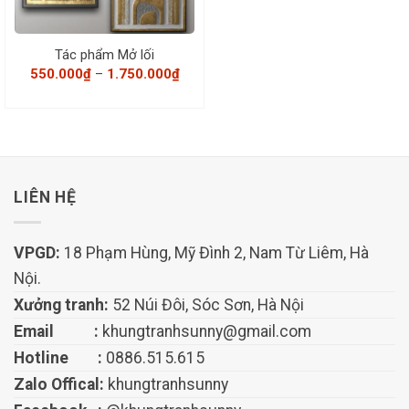
Tác phẩm Mở lối
Khoảng
550.000
₫
–
1.750.000
₫
giá:
từ
550.000₫
đến
1.750.000₫
LIÊN HỆ
VPGD:
18 Phạm Hùng, Mỹ Đình 2, Nam Từ Liêm, Hà
Nội.
Xưởng tranh:
52 Núi Đôi, Sóc Sơn, Hà Nội
Email :
khungtranhsunny@gmail.com
Hotline :
0886.515.615
Zalo Offical:
khungtranhsunny