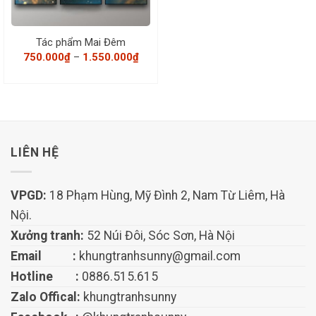
Tác phẩm Mai Đêm
Khoảng
750.000
₫
–
1.550.000
₫
giá:
từ
750.000₫
đến
1.550.000₫
LIÊN HỆ
VPGD:
18 Phạm Hùng, Mỹ Đình 2, Nam Từ Liêm, Hà
Nội.
Xưởng tranh:
52 Núi Đôi, Sóc Sơn, Hà Nội
Email :
khungtranhsunny@gmail.com
Hotline :
0886.515.615
Zalo Offical:
khungtranhsunny