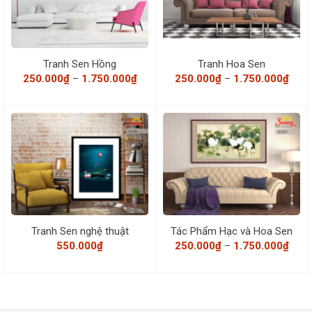
Tranh Sen Hồng
Tranh Hoa Sen
Khoảng
Khoả
250.000
₫
–
1.750.000
₫
250.000
₫
–
1.750.000
₫
giá:
giá:
từ
từ
250.000₫
250.
đến
đến
1.750.000₫
1.75
Tranh Sen nghệ thuật
Tác Phẩm Hạc và Hoa Sen
Khoả
550.000
₫
250.000
₫
–
1.750.000
₫
giá:
từ
250.
đến
1.75