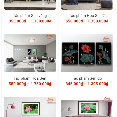
Tác phẩm Sen vàng
Tác phẩm Hoa Sen 2
Khoảng
Khoả
350.000
₫
–
1.150.000
₫
550.000
₫
–
1.750.000
₫
giá:
giá:
từ
từ
350.000₫
550.
đến
đến
1.150.000₫
1.75
Tác phẩm Hoa Sen
Tác phẩm Sen đỏ
Khoảng
Khoả
550.000
₫
–
1.750.000
₫
345.000
₫
–
1.395.000
₫
giá:
giá:
từ
từ
550.000₫
345.
đến
đến
1.750.000₫
1.39