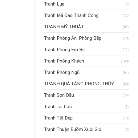
Tranh Lụa
(6)
Tranh Mã Đáo Thành Công
(13)
TRANH MỸ THUẬT
(53)
Tranh Phòng Ăn, Phòng Bếp
(30)
Tranh Phòng Em Bé
(11)
Tranh Phòng Khách
(148)
Tranh Phòng Ngủ
(64)
TRANH QUÀ TẶNG PHONG THỦY
(50)
Tranh Sơn Dầu
(16)
Tranh Tài Lộc
(9)
Tranh Tết Đẹp
(15)
Tranh Thuận Buồm Xuôi Gió
(7)