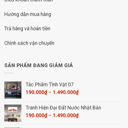
Hướng dẫn mua hàng
Trả hàng và hoàn tiền
Chính sách vận chuyển
SẢN PHẨM ĐANG GIẢM GIÁ
Tác Phẩm Tĩnh Vật 07
Khoảng
190.000
₫
–
1.490.000
₫
giá:
từ
Tranh Hiện Đại Đất Nước Nhật Bản
190.000₫
Khoảng
190.000
₫
–
1.490.000
₫
đến
giá:
1.490.000₫