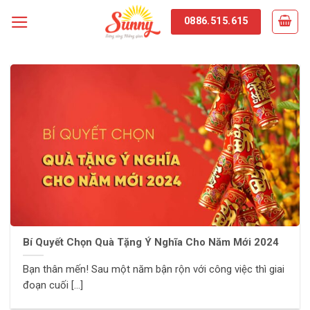
Skip
0886.515.615
to
content
Bí Quyết Chọn Quà Tặng Ý Nghĩa Cho Năm Mới 2024
Bạn thân mến! Sau một năm bận rộn với công việc thì giai
đoạn cuối [...]