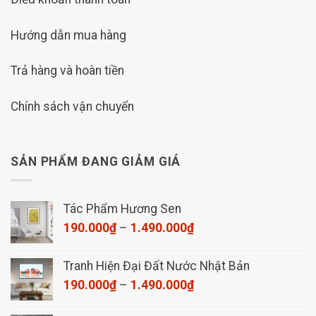
Hướng dẫn mua hàng
Trả hàng và hoàn tiền
Chính sách vận chuyển
SẢN PHẨM ĐANG GIẢM GIÁ
Tác Phẩm Hương Sen
Khoảng
190.000
₫
–
1.490.000
₫
giá:
từ
Tranh Hiện Đại Đất Nước Nhật Bản
190.000₫
Khoảng
190.000
₫
–
1.490.000
₫
đến
giá:
1.490.000₫