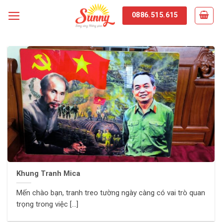
Skip
0886.515.615
to
content
Khung Tranh Mica
Mến chào bạn, tranh treo tường ngày càng có vai trò quan
trọng trong việc [...]