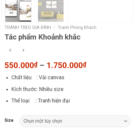
TRANH TREO GIA ĐÌNH
/
Tranh Phòng Khách
Tác phẩm Khoảnh khắc
Khoảng
550.000
₫
–
1.750.000
₫
giá:
Chất liệu : Vải canvas
từ
550.000₫
Kích thước: Nhiều size
đến
Thể loại : Tranh hiện đại
1.750.000₫
Size