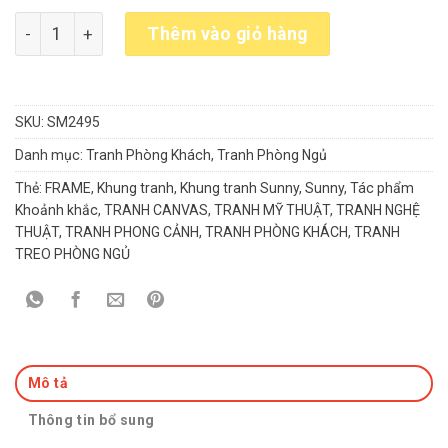
Tác phẩm Khoảnh khắc số lượng
Thêm vào giỏ hàng
SKU:
SM2495
Danh mục:
Tranh Phòng Khách
,
Tranh Phòng Ngủ
Thẻ:
FRAME
,
Khung tranh
,
Khung tranh Sunny
,
Sunny
,
Tác phẩm
Khoảnh khắc
,
TRANH CANVAS
,
TRANH MỸ THUẬT
,
TRANH NGHỆ
THUẬT
,
TRANH PHONG CẢNH
,
TRANH PHÒNG KHÁCH
,
TRANH
TREO PHÒNG NGỦ
Mô tả
Thông tin bổ sung