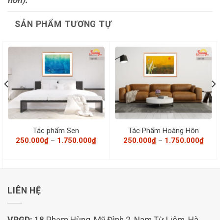
hơn).
SẢN PHẨM TƯƠNG TỰ
Tác phẩm Sen
Tác Phẩm Hoàng Hôn
Khoảng
Khoả
250.000
₫
–
1.750.000
₫
250.000
₫
–
1.750.000
₫
giá:
giá:
oảng
từ
từ
250.000₫
250.
đến
đến
.000₫
1.750.000₫
1.75
n
50.000₫
LIÊN HỆ
VPGD:
18 Phạm Hùng, Mỹ Đình 2, Nam Từ Liêm, Hà