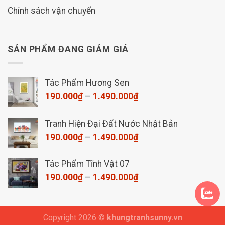
Chính sách vận chuyển
SẢN PHẨM ĐANG GIẢM GIÁ
Tác Phẩm Hương Sen
Khoảng
190.000
₫
–
1.490.000
₫
giá:
từ
Tranh Hiện Đại Đất Nước Nhật Bản
190.000₫
Khoảng
190.000
₫
–
1.490.000
₫
đến
giá:
1.490.000₫
từ
Tác Phẩm Tĩnh Vật 07
190.000₫
Khoảng
190.000
₫
–
1.490.000
₫
đến
giá:
1.490.000₫
từ
190.000₫
Copyright 2026 ©
khungtranhsunny.vn
đến